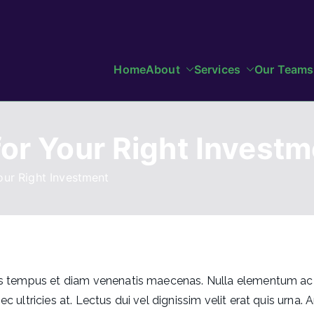
Home
About
Services
Our Teams
h Lancashire
siness Growth and Heritage
for Your Right Investm
our Right Investment
cus tempus et diam venenatis maecenas. Nulla elementum ac se
 ultricies at. Lectus dui vel dignissim velit erat quis urna. Am