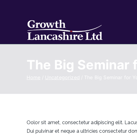
Growt
Working on Bu
The Big Seminar 
Home
Uncategorized
The Big Seminar for Y
Oolor sit amet, consectetur adipiscing elit. La
Dui pulvinar et neque a ultricies consectetur donec